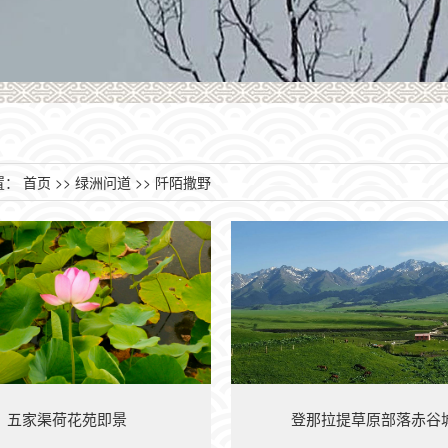
置：
首页
>>
绿洲问道
>>
阡陌撒野
五家渠荷花苑即景
登那拉提草原部落赤谷