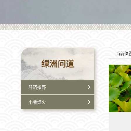
当前位
绿洲问道
阡陌撒野
小巷烟火