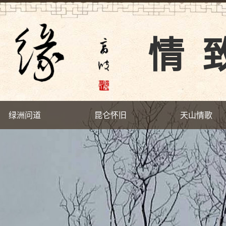
情
绿洲问道
昆仑怀旧
天山情歌