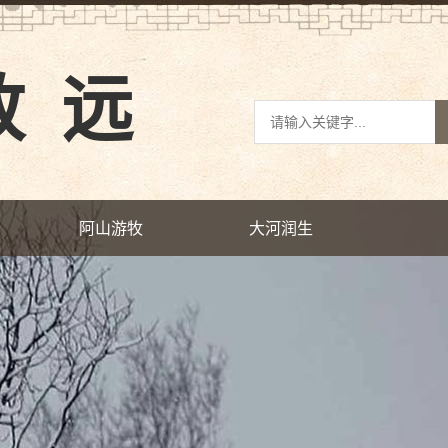
致远
阿山游牧
大河润生